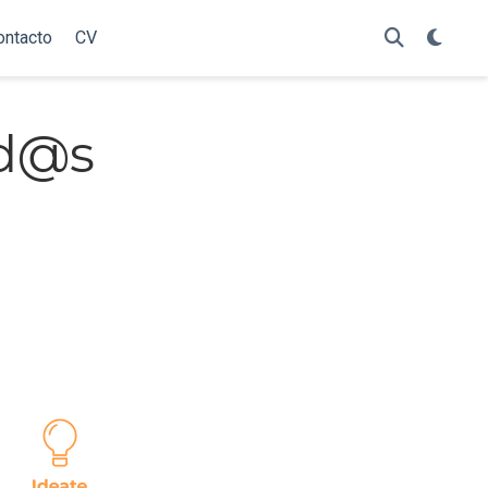
ontacto
CV
od@s