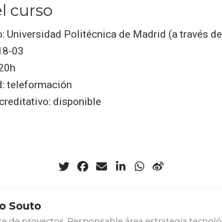
l curso
 Universidad Politécnica de Madrid (a través d
18-03
 20h
: teleformación
reditativo: disponible
o Souto
e de proyectos. Responsable área estrategia tecnoló