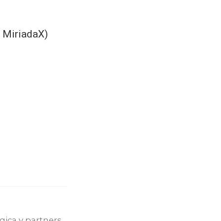
e MiriadaX)
gica y partners